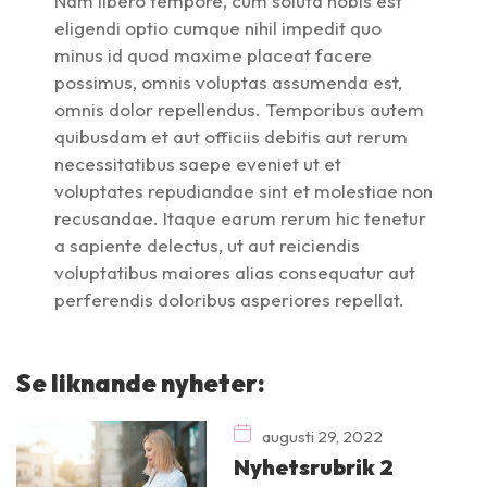
Nam libero tempore, cum soluta nobis est
eligendi optio cumque nihil impedit quo
minus id quod maxime placeat facere
possimus, omnis voluptas assumenda est,
omnis dolor repellendus. Temporibus autem
quibusdam et aut officiis debitis aut rerum
necessitatibus saepe eveniet ut et
voluptates repudiandae sint et molestiae non
recusandae. Itaque earum rerum hic tenetur
a sapiente delectus, ut aut reiciendis
voluptatibus maiores alias consequatur aut
perferendis doloribus asperiores repellat.
Se liknande nyheter:
augusti 29, 2022
Nyhetsrubrik 2